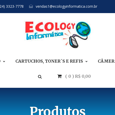
(24) 3323-7778
vendas1@ecologyinformatica.com.br
O
CARTUCHOS, TONER´S E REFIS
CÂMERA
( 0 ) R$ 0,00
Produtos