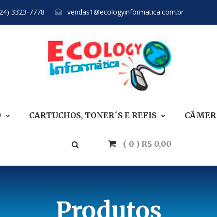
(24) 3323-7778
vendas1@ecologyinformatica.com.br
O
CARTUCHOS, TONER´S E REFIS
CÂMERA
( 0 ) R$ 0,00
Produtos