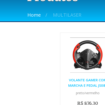
Home
MULTILASER
VOLANTE GAMER CO
MARCHA E PEDAL JS0
preto/vermelho
R$ 876,30