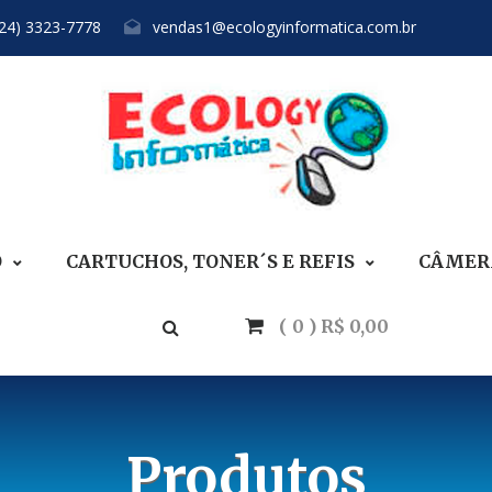
(24) 3323-7778
vendas1@ecologyinformatica.com.br
O
CARTUCHOS, TONER´S E REFIS
CÂMERA
( 0 ) R$ 0,00
Produtos