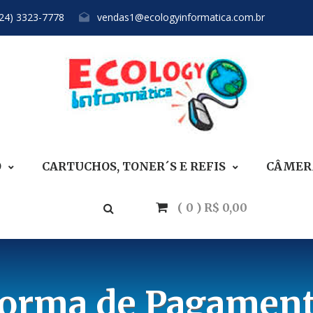
(24) 3323-7778
vendas1@ecologyinformatica.com.br
O
CARTUCHOS, TONER´S E REFIS
CÂMERA
( 0 ) R$ 0,00
orma de Pagamen