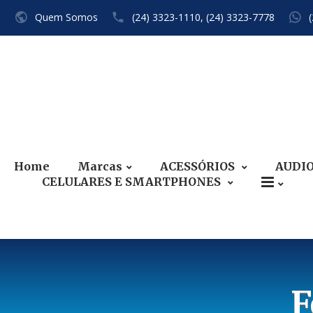
Quem Somos
(24) 3323-1110,
(24) 3323-7778
Home
Marcas
ACESSÓRIOS
AUDI
CELULARES E SMARTPHONES
F